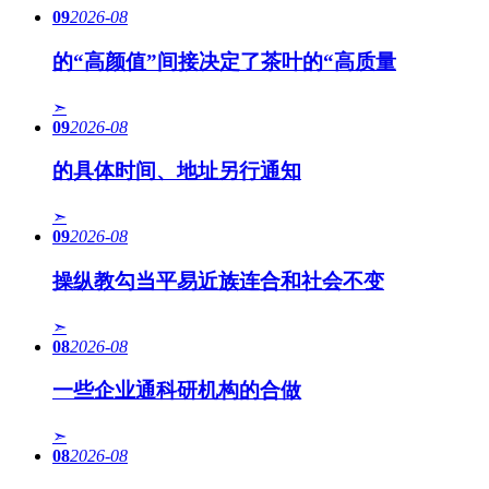
09
2026-08
的“高颜值”间接决定了茶叶的“高质量
➣
09
2026-08
的具体时间、地址另行通知
➣
09
2026-08
操纵教勾当平易近族连合和社会不变
➣
08
2026-08
一些企业通科研机构的合做
➣
08
2026-08