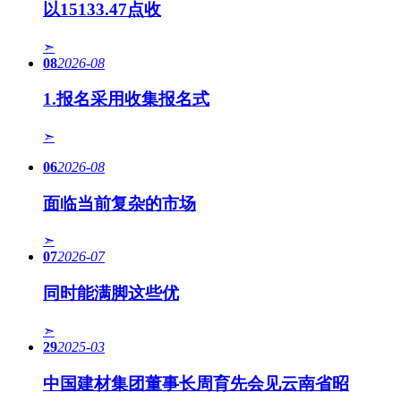
以15133.47点收
➣
08
2026-08
1.报名采用收集报名式
➣
06
2026-08
面临当前复杂的市场
➣
07
2026-07
同时能满脚这些优
➣
29
2025-03
中国建材集团董事长周育先会见云南省昭