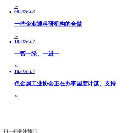
➣
08
2026-08
一些企业通科研机构的合做
➣
18
2026-07
一智一绿、一进一
➣
16
2026-07
色金属工业协会正在办事国度计谋、支持
➣
扫一扫关注我们