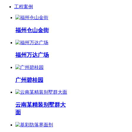
工程案例
福州仓山金街
福州万达广场
广州碧桂园
云南某精装别墅群大
面